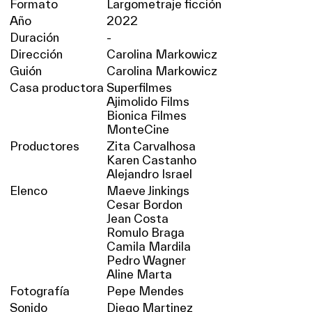
Formato
Largometraje ficción
Año
2022
Duración
-
Dirección
Carolina Markowicz
Guión
Carolina Markowicz
Casa productora
Superfilmes
Ajimolido Films
Bionica Filmes
MonteCine
Productores
Zita Carvalhosa
Karen Castanho
Alejandro Israel
Elenco
Maeve Jinkings
Cesar Bordon
Jean Costa
Romulo Braga
Camila Mardila
Pedro Wagner
Aline Marta
Fotografía
Pepe Mendes
Sonido
Diego Martinez