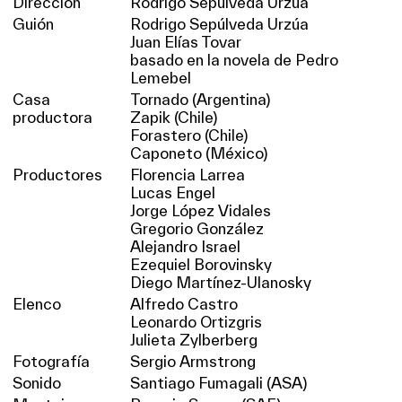
Dirección
Rodrigo Sepúlveda Urzúa
Guión
Rodrigo Sepúlveda Urzúa
Juan Elías Tovar
basado en la novela de Pedro
Lemebel
Casa
Tornado (Argentina)
productora
Zapik (Chile)
Forastero (Chile)
Caponeto (México)
Productores
Florencia Larrea
Lucas Engel
Jorge López Vidales
Gregorio González
Alejandro Israel
Ezequiel Borovinsky
Diego Martínez-Ulanosky
Elenco
Alfredo Castro
Leonardo Ortizgris
Julieta Zylberberg
Fotografía
Sergio Armstrong
Sonido
Santiago Fumagali (ASA)